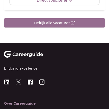
Direct solliciteren
Bekijk alle vacatures
Footer
Bridging excellence
LinkedIn
X
X
Instagram
Over Careerguide