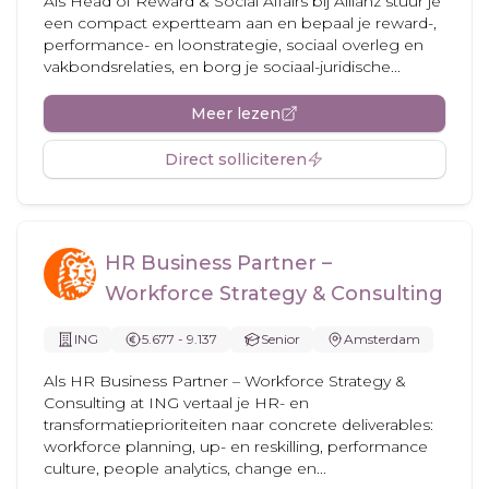
Als Head of Reward & Social Affairs bij Allianz stuur je
een compact expertteam aan en bepaal je reward-,
performance- en loonstrategie, sociaal overleg en
vakbondsrelaties, en borg je sociaal-juridische...
Meer lezen
Direct solliciteren
HR Business Partner –
Workforce Strategy & Consulting
ING
5.677 - 9.137
Senior
Amsterdam
Als HR Business Partner – Workforce Strategy &
Consulting at ING vertaal je HR- en
transformatieprioriteiten naar concrete deliverables:
workforce planning, up- en reskilling, performance
culture, people analytics, change en...