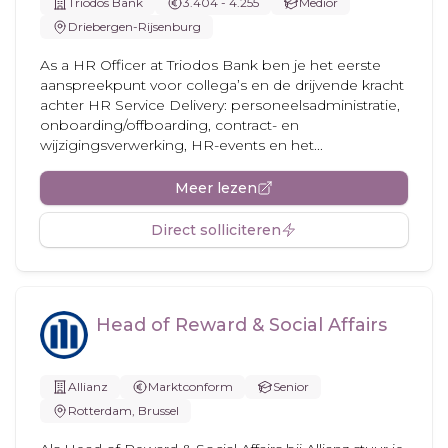
Triodos Bank
3.404 - 4.255
Medior
Driebergen-Rijsenburg
As a HR Officer at Triodos Bank ben je het eerste
aanspreekpunt voor collega’s en de drijvende kracht
achter HR Service Delivery: personeelsadministratie,
onboarding/offboarding, contract- en
wijzigingsverwerking, HR-events en het...
Meer lezen
Direct solliciteren
Head of Reward & Social Affairs
Allianz
Marktconform
Senior
Rotterdam, Brussel