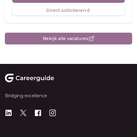
Direct solliciteren
Bekijk alle vacatures
Footer
Bridging excellence
LinkedIn
X
X
Instagram