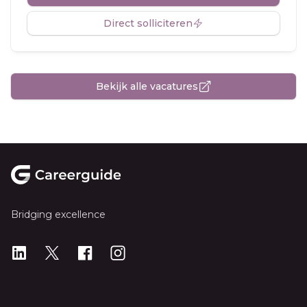
Direct solliciteren
Bekijk alle vacatures
Footer
Bridging excellence
LinkedIn
X
X
Instagram