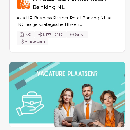
Banking NL
As a HR Business Partner Retail Banking NL at
ING leid je strategische HR- en
transformatieprojecten: workforce planning,
ING
5.677 - 9.137
Senior
upskilling/reskilling, performance culture en
Amsterdam
change, met data-inzichten en samenwerking
met HR CoEs, People Services en senior
stakeholders.