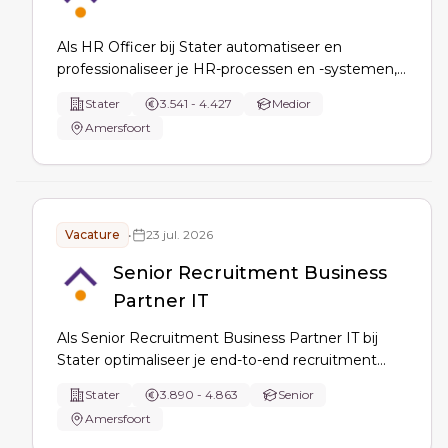
Als HR Officer bij Stater automatiseer en
professionaliseer je HR-processen en -systemen,
ondersteun je HR Business Partners met
Stater
3.541 - 4.427
Medior
rapportages en projecten, en bewaak je
Amersfoort
onboarding en de HR-jaarkalender voor
duurzame inzetbaarheid.
Vacature
•
23 jul. 2026
Senior Recruitment Business
Partner IT
Als Senior Recruitment Business Partner IT bij
Stater optimaliseer je end-to-end recruitment
voor senior IT- en CISO-profielen: van workforce
Stater
3.890 - 4.863
Senior
planning tot onboarding. Je verbindt talent, data
Amersfoort
en strategie, adviseert hiring managers en