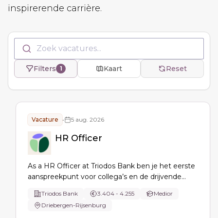
inspirerende carrière.
Zoek vacatures...
Filters
Kaart
Reset
1
Vacature
•
5 aug. 2026
HR Officer
As a HR Officer at Triodos Bank ben je het eerste
aanspreekpunt voor collega’s en de drijvende
kracht achter HR Service Delivery:
Triodos Bank
3.404 - 4.255
Medior
personeelsadministratie, onboarding/offboarding,
Driebergen-Rijsenburg
contract- en wijzigingsverwerking, HR-events en