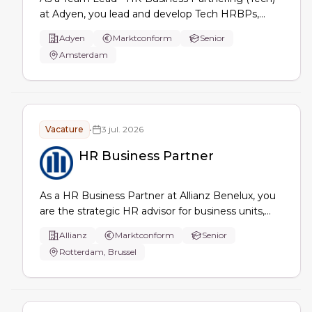
at Adyen, you lead and develop Tech HRBPs,
partner with Tech/Product leaders to drive people
Adyen
Marktconform
Senior
strategy, coach on performance and employee
Amsterdam
relations, use people data for improvements, and
strengthen feedback and inclusion.
Vacature
•
3 jul. 2026
HR Business Partner
As a HR Business Partner at Allianz Benelux, you
are the strategic HR advisor for business units,
translating business needs into people solutions,
Allianz
Marktconform
Senior
driving engagement and change, aligning HR
Rotterdam, Brussel
initiatives, and partnering with leaders and HR
CoEs to deliver integrated HR services.