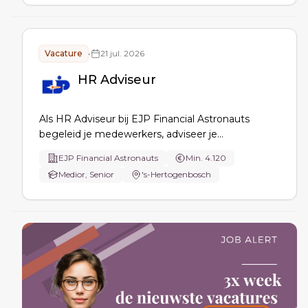
verbetert processen, tools en candidate
experience.
Vacature
•
21 jul. 2026
HR Adviseur
Als HR Adviseur bij EJP Financial Astronauts
begeleid je medewerkers, adviseer je
leidinggevenden en vertaal je HR-beleid naar de
EJP Financial Astronauts
Min. 4.120
praktijk. Je beheert HR-processen en dossiers in
Medior, Senior
's-Hertogenbosch
AFAS, analyseert HR-data, begeleidt verandering
en professionaliseert HR.