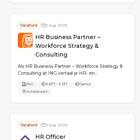
het verbeteren van HR-processen.
Vacature
•
3 aug. 2026
HR Business Partner –
Workforce Strategy &
Consulting
Als HR Business Partner – Workforce Strategy &
Consulting at ING vertaal je HR- en
transformatieprioriteiten naar concrete
ING
5.677 - 9.137
Senior
deliverables: workforce planning, up- en reskilling,
Amsterdam
performance culture, people analytics, change en
implementatie van globale HR-oplossingen.
Vacature
•
3 aug. 2026
HR Officer