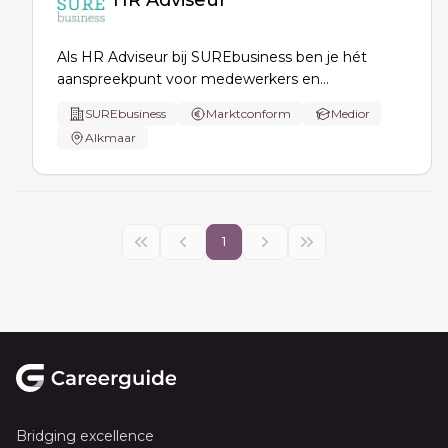
HR Adviseur
Als HR Adviseur bij SUREbusiness ben je hét
aanspreekpunt voor medewerkers en
leidinggevenden: je adviseert over HR-
SUREbusiness
Marktconform
Medior
vraagstukken, werving & selectie,
Alkmaar
verzuimbegeleiding, HR- en salarisadministratie
en professionaliseert HR-processen en
personeelsbeleid.
1
Footer
Bridging excellence