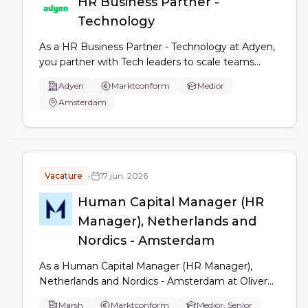
HR Business Partner -
Technology
As a HR Business Partner - Technology at Adyen,
you partner with Tech leaders to scale teams
across EMEA, driving talent development,
Adyen
Marktconform
Medior
employee relations, engagement and
Amsterdam
performance management, using data and HR
expertise to coach leaders and improve people
programs.
Vacature
•
17 jun. 2026
Human Capital Manager (HR
Manager), Netherlands and
Nordics - Amsterdam
As a Human Capital Manager (HR Manager),
Netherlands and Nordics - Amsterdam at Oliver
Wyman lead je de people agenda in NL, Zweden
Marsh
Marktconform
Medior, Senior