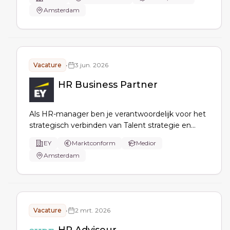
en Denemarken: adviseer je senior leaders, stuur
Amsterdam
je HC Operations aan en borg je HR-processen,
employee relations en change.
Vacature
•
3 jun. 2026
HR Business Partner
Als HR-manager ben je verantwoordelijk voor het
strategisch verbinden van Talent strategie en
uitvoering binnen Assurance. Je biedt advies over
EY
Marktconform
Medior
HR-onderwerpen, begeleidt verandertrajecten en
Amsterdam
ondersteunt management bij personeelsbeheer.
Vacature
•
2 mrt. 2026