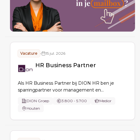
Vacature
•
15 jul. 2026
HR Business Partner
Als HR Business Partner bij DION HR ben je
sparringpartner voor management en
medewerkers, adviseer je over HR-vraagstukken,
DION Groep
3.800 - 5.700
Medior
ontwikkel en bewaak je HR-beleid en processen,
Houten
analyseer je HR-data, begeleid je de
gesprekscyclus en leid je HR-projecten.