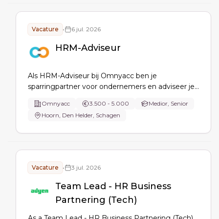
Vacature
•
6 jul. 2026
HRM-Adviseur
Als HRM-Adviseur bij Omnyacc ben je
sparringpartner voor ondernemers en adviseer je
over HR-vraagstukken op operationeel, tactisch
Omnyacc
3.500 - 5.000
Medior, Senior
en strategisch niveau, zoals personeelsgroei,
Hoorn, Den Helder, Schagen
verzuim, arbeidsrecht en organisatieontwikkeling.
Vacature
•
3 jul. 2026
Team Lead - HR Business
Partnering (Tech)
As a Team Lead - HR Business Partnering (Tech)