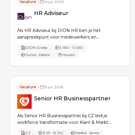
Vacature
•
14 jul. 2026
HR Adviseur
Als HR Adviseur bij DION HR ben je het
aanspreekpunt voor medewerkers en
leidinggevenden, adviseer je over
DION Groep
3.482 - 5.060
personeelsvraagstukken, verbeter je HR-
Junior, Medior
Houten
processen en begeleid je in-, door- en uitstroom,
gesprekscyclus, HR-projecten en
managementinformatie.
Vacature
•
13 jul. 2026
Senior HR Businesspartner
Als Senior HR Businesspartner bij CZ leid je
workforce transformatie voor Klant & Markt:
adviseer en spar met bestuur en MT over impact
CZ
6.119 - 8.742
Medior, Senior