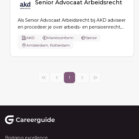
Senior Advocaat Arbeidsrecht
Als Senior Advocaat Arbeidsrecht bij AKD adviseer
en procedeer je over arbeids- en pensioenrecht,
draag je zelfstandig complexe dossiers, ben je
AKD
Marktconform
Senior
sparringpartner voor cliënten en collega’s, coach
Amsterdam, Rotterdam
je het team en bewaak je kennis, kwaliteit en
teamontwikkeling.
1
Footer
Bridging excellence