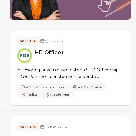
Vacature
•
3 jul. 2026
HR Officer
Als Word jij onze nieuwe collega? HR Officer bij
PGB Pensioendiensten ben je eerste
aanspreekpunt voor HR-vragen, beheer je
PGB Pensioendiensten
4.002 - 5.464
personeelsadministratie in AFAS Profit, verzorg je
Medior
Amstelveen
on- en offboarding, optimaliseer je Insite
ESS/MSS en verbeter je interne beheer …
Vacature
•
20 mei 2026