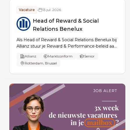
Vacature
•
13 jul. 2026
Head of Reward & Social
Relations Benelux
Als Head of Reward & Social Relations Benelux bij
Allianz stuur je Reward & Performance-beleid aan,
bewaak je sociaal-juridische compliance en leid je
Allianz
Marktconform
Senior
de sociale dialoog met vakbonden en
Rotterdam, Brussel
ondernemingsraden, inclusief performance cycles,
governance, budgettering en procesoptimalisatie.