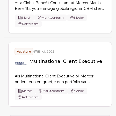
As a Global Benefit Consultant at Mercer Marsh
Benefits, you manage global/regional GBM client
relationships, oversee implementation and
Marsh
Marktconform
Medior
renewals, deliver governance and reporting,
Rotterdam
coordinate local teams, maintain policy tracking,
drive process improvements, and manage
escalations.
Vacature
•
13 jul. 2026
Multinational Client Executive
Als Multinational Client Executive bij Mercer
ondersteun en groei je een portfolio van
multinationals, vergroot je klantomzet, signaleer
Mercer
Marktconform
Senior
je cross- en upsellkansen, en stuur je strategische
Rotterdam
klantplannen met multidisciplinaire teams.