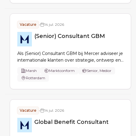
Benelux.
Vacature
•
14 jul. 2026
(Senior) Consultant GBM
Als (Senior) Consultant GBM bij Mercer adviseer je
internationale klanten over strategie, ontwerp en
optimalisatie van employee benefits
Marsh
Marktconform
Senior, Medior
(gezondheid, welzijn, inkomenszekerheid), leid je
Rotterdam
complexe GBM-projecten en stuur je
stakeholders op data, trends, risico’s en
compliance.
Vacature
•
14 jul. 2026
Global Benefit Consultant