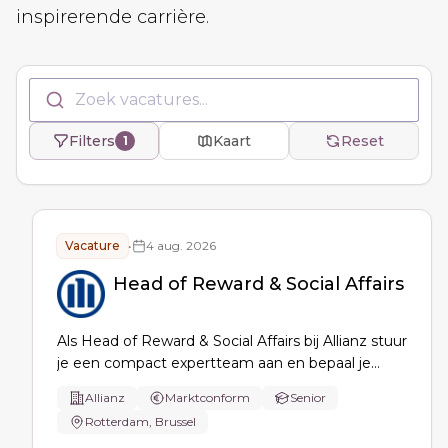
inspirerende carrière.
Zoek vacatures...
Filters
Kaart
Reset
1
Vacature
•
4 aug. 2026
Head of Reward & Social Affairs
Als Head of Reward & Social Affairs bij Allianz stuur
je een compact expertteam aan en bepaal je
reward-, performance- en loonstrategie, sociaal
Allianz
Marktconform
Senior
overleg en vakbondsrelaties, en borg je sociaal-
Rotterdam, Brussel
juridische compliance en governance in de