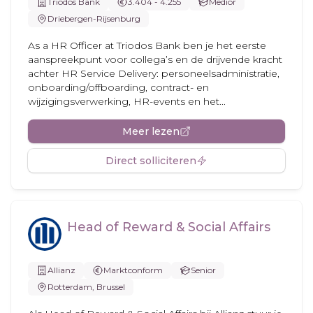
Triodos Bank
3.404 - 4.255
Medior
Driebergen-Rijsenburg
As a HR Officer at Triodos Bank ben je het eerste
aanspreekpunt voor collega’s en de drijvende kracht
achter HR Service Delivery: personeelsadministratie,
onboarding/offboarding, contract- en
wijzigingsverwerking, HR-events en het...
Meer lezen
Direct solliciteren
Head of Reward & Social Affairs
Allianz
Marktconform
Senior
Rotterdam, Brussel