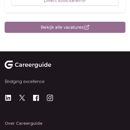
Direct solliciteren
Bekijk alle vacatures
Footer
Bridging excellence
LinkedIn
X
X
Instagram
Over Careerguide