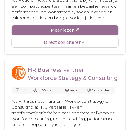
Als Head of Reward & Social Affairs bij Allianz stuur je
een compact expertteam aan en bepaal je reward-,
performance- en loonstrategie, sociaal overleg en
vakbondsrelaties, en borg je sociaal-juridische...
Meer lezen
Direct solliciteren
HR Business Partner –
Workforce Strategy & Consulting
ING
5.677 - 9.137
Senior
Amsterdam
Als HR Business Partner – Workforce Strategy &
Consulting at ING vertaal je HR- en
transformatieprioriteiten naar concrete deliverables:
workforce planning, up- en reskilling, performance
culture, people analytics, change en...