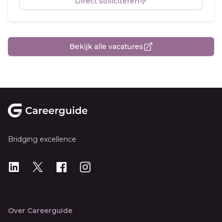
Direct solliciteren
Bekijk alle vacatures
Footer
Bridging excellence
LinkedIn
X
X
Instagram
Over Careerguide