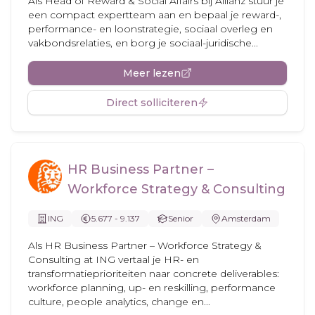
Als Head of Reward & Social Affairs bij Allianz stuur je
een compact expertteam aan en bepaal je reward-,
performance- en loonstrategie, sociaal overleg en
vakbondsrelaties, en borg je sociaal-juridische...
Meer lezen
Direct solliciteren
HR Business Partner –
Workforce Strategy & Consulting
ING
5.677 - 9.137
Senior
Amsterdam
Als HR Business Partner – Workforce Strategy &
Consulting at ING vertaal je HR- en
transformatieprioriteiten naar concrete deliverables:
workforce planning, up- en reskilling, performance
culture, people analytics, change en...