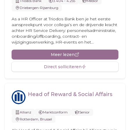
Triodos Bank
3.404 - 4.255
Medior
Driebergen-Rijsenburg
As a HR Officer at Triodos Bank ben je het eerste
aanspreekpunt voor collega’s en de drijvende kracht
achter HR Service Delivery: personeelsadministratie,
onboarding/offboarding, contract- en
wijzigingsverwerking, HR-events en het...
Meer lezen
Direct solliciteren
Head of Reward & Social Affairs
Allianz
Marktconform
Senior
Rotterdam, Brussel