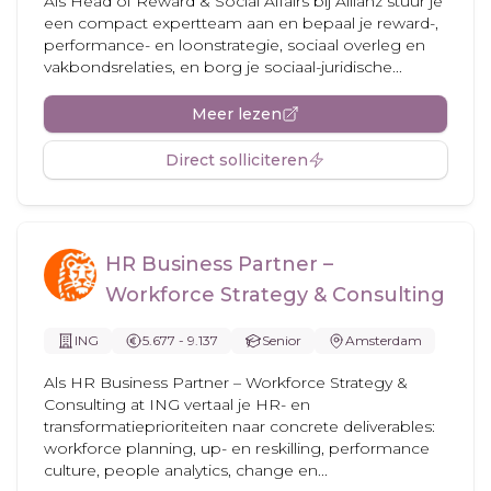
Als Head of Reward & Social Affairs bij Allianz stuur je
een compact expertteam aan en bepaal je reward-,
performance- en loonstrategie, sociaal overleg en
vakbondsrelaties, en borg je sociaal-juridische...
Meer lezen
Direct solliciteren
HR Business Partner –
Workforce Strategy & Consulting
ING
5.677 - 9.137
Senior
Amsterdam
Als HR Business Partner – Workforce Strategy &
Consulting at ING vertaal je HR- en
transformatieprioriteiten naar concrete deliverables:
workforce planning, up- en reskilling, performance
culture, people analytics, change en...