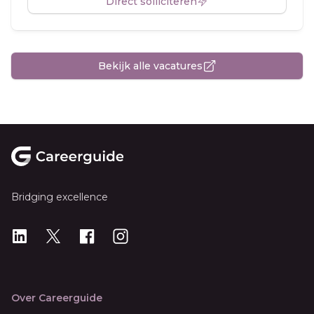
Direct solliciteren
Bekijk alle vacatures
Footer
Bridging excellence
LinkedIn
X
X
Instagram
Over Careerguide