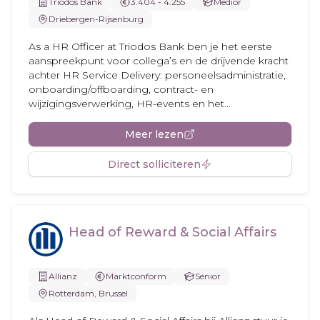
Triodos Bank
3.404 - 4.255
Medior
Driebergen-Rijsenburg
As a HR Officer at Triodos Bank ben je het eerste
aanspreekpunt voor collega’s en de drijvende kracht
achter HR Service Delivery: personeelsadministratie,
onboarding/offboarding, contract- en
wijzigingsverwerking, HR-events en het...
Meer lezen
Direct solliciteren
Head of Reward & Social Affairs
Allianz
Marktconform
Senior
Rotterdam, Brussel