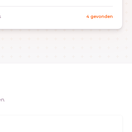
s
4 gevonden
en.