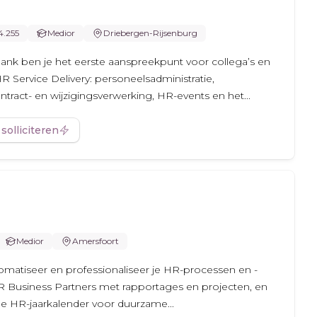
4.255
Medior
Driebergen-Rijsenburg
Bank ben je het eerste aanspreekpunt voor collega’s en
HR Service Delivery: personeelsadministratie,
tract- en wijzigingsverwerking, HR-events en het...
 solliciteren
Medior
Amersfoort
utomatiseer en professionaliseer je HR-processen en -
R Business Partners met rapportages en projecten, en
e HR-jaarkalender voor duurzame...