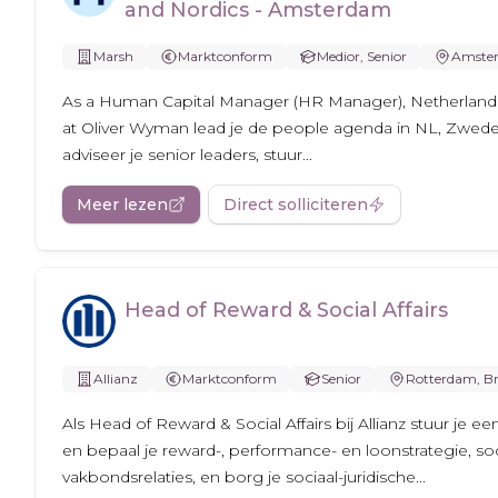
and Nordics - Amsterdam
Marsh
Marktconform
Medior, Senior
Amste
As a Human Capital Manager (HR Manager), Netherland
at Oliver Wyman lead je de people agenda in NL, Zwe
adviseer je senior leaders, stuur...
Meer lezen
Direct solliciteren
Head of Reward & Social Affairs
Allianz
Marktconform
Senior
Rotterdam, Br
Als Head of Reward & Social Affairs bij Allianz stuur je
en bepaal je reward-, performance- en loonstrategie, so
vakbondsrelaties, en borg je sociaal-juridische...