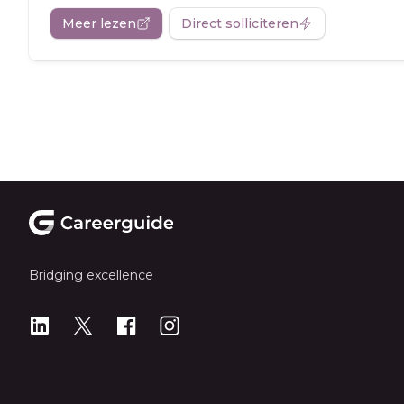
Meer lezen
Direct solliciteren
Footer
Bridging excellence
LinkedIn
X
X
Instagram