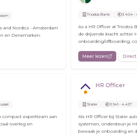
Triodos Bank
3.404 - 
rdam
As a HR Officer at Triodos 
s and Nordics - Amsterdam
de drijvende kracht achter 
den en Denemarken:
onboarding/offboarding, con
Meer lezen
Direct
HR Officer
ussel
Stater
3.541 - 4.427
 een compact expertteam aan
Als HR Officer bij Stater a
ciaal overleg en
systemen, ondersteun je H
bewaak je onboarding en d