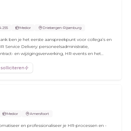
4.255
Medior
Driebergen-Rijsenburg
Bank ben je het eerste aanspreekpunt voor collega’s en
HR Service Delivery: personeelsadministratie,
tract- en wijzigingsverwerking, HR-events en het...
 solliciteren
Medior
Amersfoort
utomatiseer en professionaliseer je HR-processen en -