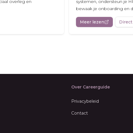
ciaal overleg en
systemen, ondersteun je H
bewaak je onboarding en d
Meer lezen
Direct
Over Careerguide
Privacybeleid
Contact