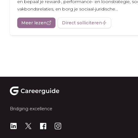
en bepaal je reward-, performance- en loonstrategie, so
vakbondsrelaties, en borg je sociaal-juridische...
Meer lezen
Direct solliciteren
Footer
Bridging excellence
LinkedIn
X
X
Instagram