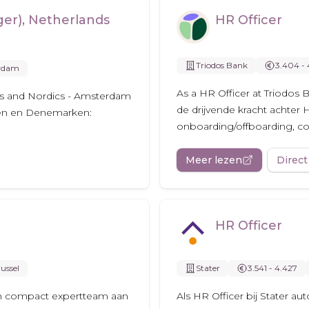
er), Netherlands
HR Officer
Triodos Bank
3.404 - 
rdam
As a HR Officer at Triodos 
s and Nordics - Amsterdam
de drijvende kracht achter 
den en Denemarken:
onboarding/offboarding, con
Meer lezen
Direct
HR Officer
ussel
Stater
3.541 - 4.427
 een compact expertteam aan
Als HR Officer bij Stater a