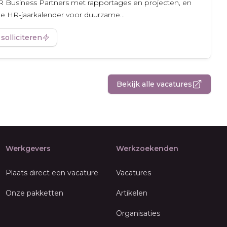
R Business Partners met rapportages en projecten, en
e HR-jaarkalender voor duurzame...
 solliciteren
Bekijk alle vacatures
Werkgevers
Werkzoekenden
Plaats direct een vacature
Vacatures
Onze pakketten
Artikelen
Organisaties