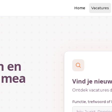
Home
Vacatures
n en
hmea
Vind je nieu
Ontdek vacatures di
Functie, trefwoord of 