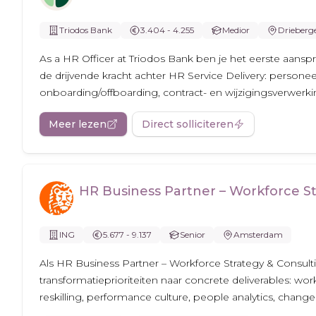
Triodos Bank
3.404 - 4.255
Medior
Drieberg
As a HR Officer at Triodos Bank ben je het eerste aansp
de drijvende kracht achter HR Service Delivery: personeel
onboarding/offboarding, contract- en wijzigingsverwerkin
Meer lezen
Direct solliciteren
HR Business Partner – Workforce St
ING
5.677 - 9.137
Senior
Amsterdam
Als HR Business Partner – Workforce Strategy & Consulti
transformatieprioriteiten naar concrete deliverables: wor
reskilling, performance culture, people analytics, change 