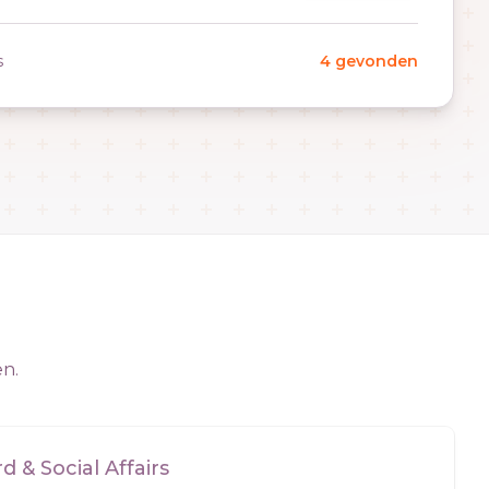
s
4 gevonden
en.
 & Social Affairs