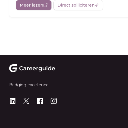
Meer lezen
Direct solliciteren
Footer
Bridging excellence
LinkedIn
X
X
Instagram