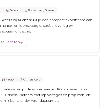
m
Senior
Rotterdam, Brussel
 Affairs bij Allianz stuur je een compact expertteam aan
rmance- en loonstrategie, sociaal overleg en
sociaal-juridische...
 solliciteren
Medior
Amersfoort
utomatiseer en professionaliseer je HR-processen en -
R Business Partners met rapportages en projecten, en
e HR-jaarkalender voor duurzame...