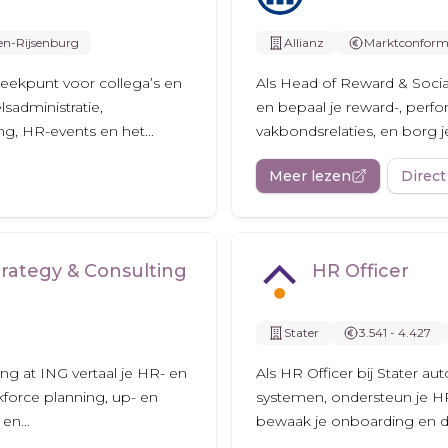
en-Rijsenburg
Allianz
Marktconfor
reekpunt voor collega’s en
Als Head of Reward & Social
sadministratie,
en bepaal je reward-, perfo
g, HR-events en het...
vakbondsrelaties, en borg je 
Meer lezen
Direct
rategy & Consulting
HR Officer
Stater
3.541 - 4.427
ng at ING vertaal je HR- en
Als HR Officer bij Stater a
kforce planning, up- en
systemen, ondersteun je H
en...
bewaak je onboarding en d