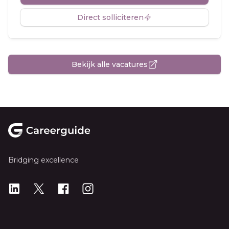
Direct solliciteren
Bekijk alle vacatures
Footer
Bridging excellence
LinkedIn
X
X
Instagram