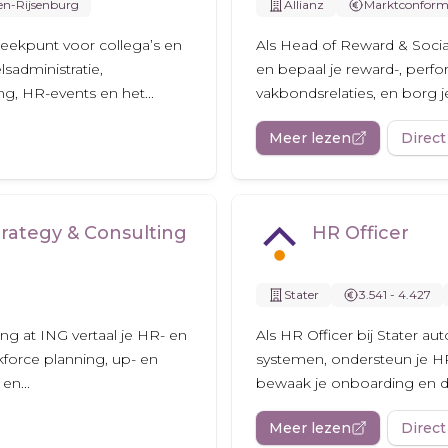
en-Rijsenburg
Allianz
Marktconfor
reekpunt voor collega’s en
Als Head of Reward & Social
sadministratie,
en bepaal je reward-, perfo
g, HR-events en het...
vakbondsrelaties, en borg je 
Meer lezen
Direct
rategy & Consulting
HR Officer
Stater
3.541 - 4.427
ng at ING vertaal je HR- en
Als HR Officer bij Stater a
kforce planning, up- en
systemen, ondersteun je H
en...
bewaak je onboarding en d
Meer lezen
Direct