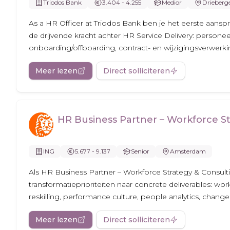
Triodos Bank
3.404 - 4.255
Medior
Drieberg
As a HR Officer at Triodos Bank ben je het eerste aansp
de drijvende kracht achter HR Service Delivery: personeel
onboarding/offboarding, contract- en wijzigingsverwerkin
Meer lezen
Direct solliciteren
HR Business Partner – Workforce St
ING
5.677 - 9.137
Senior
Amsterdam
Als HR Business Partner – Workforce Strategy & Consulti
transformatieprioriteiten naar concrete deliverables: wor
reskilling, performance culture, people analytics, change 
Meer lezen
Direct solliciteren