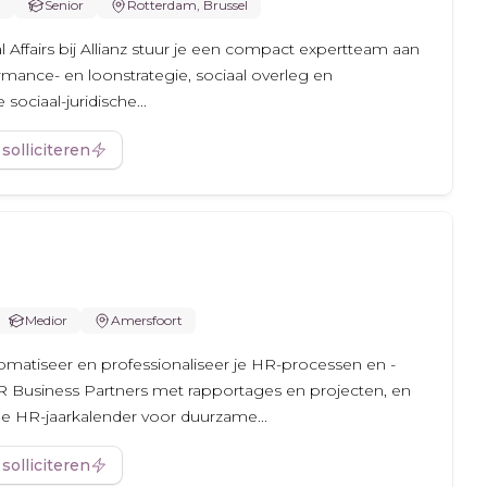
m
Senior
Rotterdam, Brussel
 Affairs bij Allianz stuur je een compact expertteam aan
rmance- en loonstrategie, sociaal overleg en
sociaal-juridische...
 solliciteren
Medior
Amersfoort
utomatiseer en professionaliseer je HR-processen en -
R Business Partners met rapportages en projecten, en
e HR-jaarkalender voor duurzame...
 solliciteren