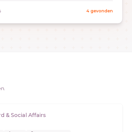
s
4 gevonden
en.
 & Social Affairs