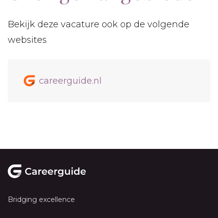
Bekijk deze vacature ook op de volgende
websites
careerguide.nl
Footer
Bridging excellence