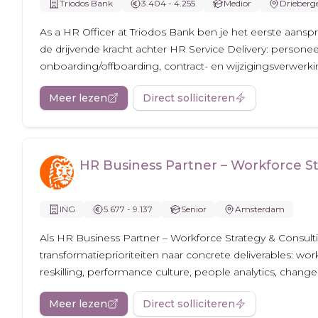
Triodos Bank
3.404 - 4.255
Medior
Drieberg
As a HR Officer at Triodos Bank ben je het eerste aansp
de drijvende kracht achter HR Service Delivery: personeel
onboarding/offboarding, contract- en wijzigingsverwerkin
Meer lezen
Direct solliciteren
HR Business Partner – Workforce St
ING
5.677 - 9.137
Senior
Amsterdam
Als HR Business Partner – Workforce Strategy & Consulti
transformatieprioriteiten naar concrete deliverables: wor
reskilling, performance culture, people analytics, change 
Meer lezen
Direct solliciteren