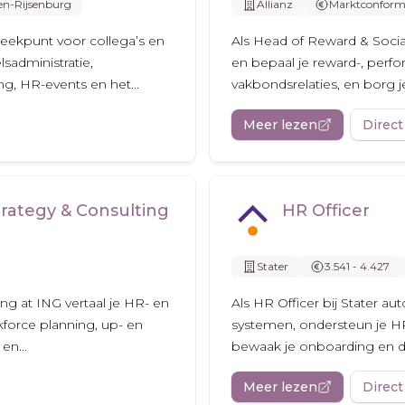
en-Rijsenburg
Allianz
Marktconfor
reekpunt voor collega’s en
Als Head of Reward & Social
sadministratie,
en bepaal je reward-, perfo
g, HR-events en het...
vakbondsrelaties, en borg je 
Meer lezen
Direct
rategy & Consulting
HR Officer
Stater
3.541 - 4.427
ng at ING vertaal je HR- en
Als HR Officer bij Stater a
kforce planning, up- en
systemen, ondersteun je H
en...
bewaak je onboarding en d
Meer lezen
Direct