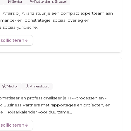
m
Senior
Rotterdam, Brussel
 Affairs bij Allianz stuur je een compact expertteam aan
rmance- en loonstrategie, sociaal overleg en
sociaal-juridische...
 solliciteren
Medior
Amersfoort
utomatiseer en professionaliseer je HR-processen en -
R Business Partners met rapportages en projecten, en
e HR-jaarkalender voor duurzame...
 solliciteren