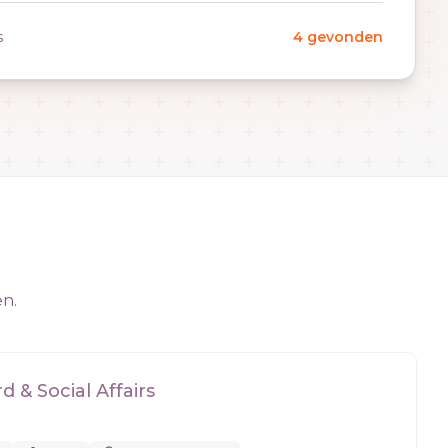
s
4 gevonden
en.
 & Social Affairs