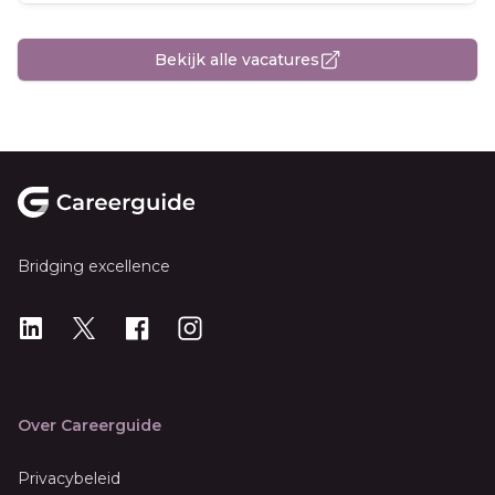
Bekijk alle vacatures
Footer
Bridging excellence
LinkedIn
X
X
Instagram
Over Careerguide
Privacybeleid