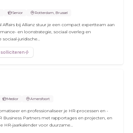
m
Senior
Rotterdam, Brussel
 Affairs bij Allianz stuur je een compact expertteam aan
rmance- en loonstrategie, sociaal overleg en
sociaal-juridische...
 solliciteren
Medior
Amersfoort
utomatiseer en professionaliseer je HR-processen en -
R Business Partners met rapportages en projecten, en
e HR-jaarkalender voor duurzame...