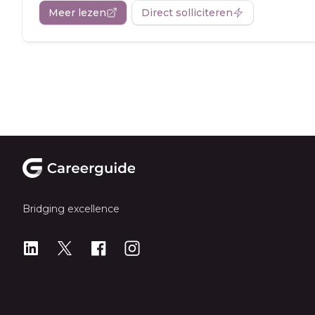
Meer lezen
Direct solliciteren
Footer
Bridging excellence
LinkedIn
X
X
Instagram