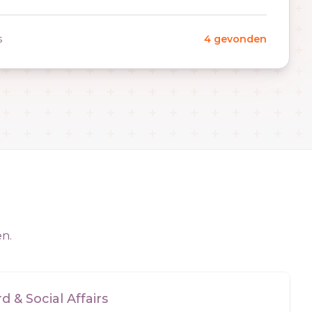
s
4 gevonden
en.
 & Social Affairs