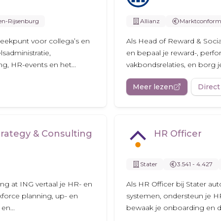
en-Rijsenburg
Allianz
Marktconfor
reekpunt voor collega’s en
Als Head of Reward & Social
sadministratie,
en bepaal je reward-, perfo
g, HR-events en het...
vakbondsrelaties, en borg je 
Meer lezen
Direct
rategy & Consulting
HR Officer
Stater
3.541 - 4.427
ng at ING vertaal je HR- en
Als HR Officer bij Stater a
kforce planning, up- en
systemen, ondersteun je H
en...
bewaak je onboarding en d