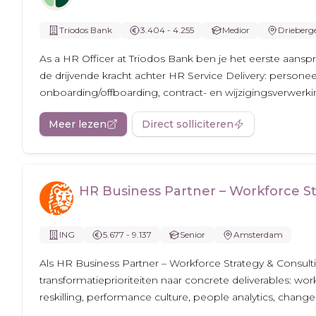
Triodos Bank
3.404 - 4.255
Medior
Drieberg
As a HR Officer at Triodos Bank ben je het eerste aansp
de drijvende kracht achter HR Service Delivery: personeel
onboarding/offboarding, contract- en wijzigingsverwerkin
Meer lezen
Direct solliciteren
HR Business Partner – Workforce St
ING
5.677 - 9.137
Senior
Amsterdam
Als HR Business Partner – Workforce Strategy & Consulti
transformatieprioriteiten naar concrete deliverables: wor
reskilling, performance culture, people analytics, change 