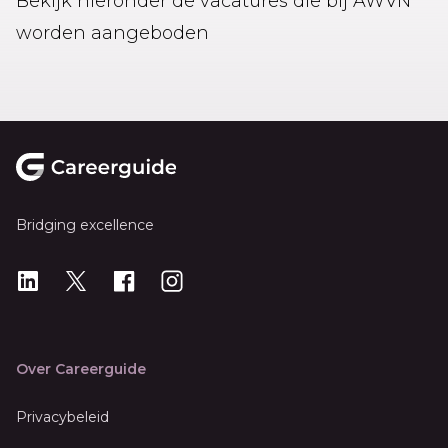
Bekijk hieronder de vacatures die bij AWVN
worden aangeboden
Footer
Bridging excellence
LinkedIn
X
X
Instagram
Over Careerguide
Privacybeleid