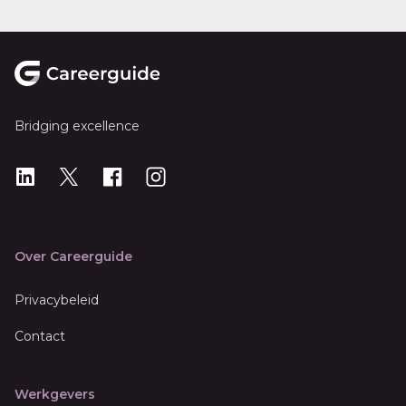
Footer
Bridging excellence
LinkedIn
X
X
Instagram
Over Careerguide
Privacybeleid
Contact
Werkgevers