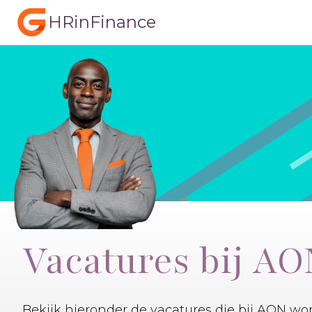
HRinFinance
Vacatures bij AO
Bekijk hieronder de vacatures die bij AON 