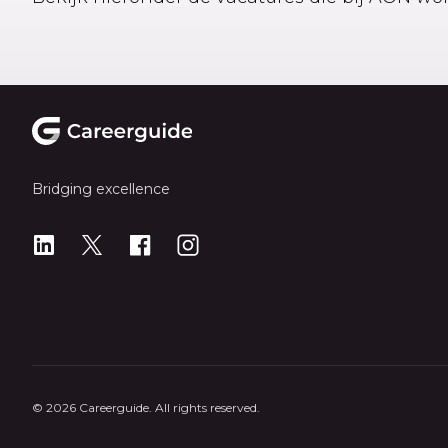
Footer
Bridging excellence
LinkedIn
X
X
Instagram
© 2026 Careerguide. All rights reserved.