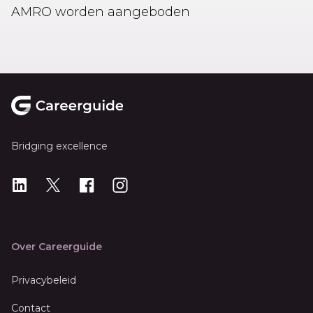
AMRO worden aangeboden
Footer
Bridging excellence
LinkedIn
X
X
Instagram
Over Careerguide
Privacybeleid
Contact