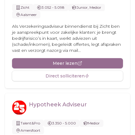
Zicht
3.052 - 5.098
Junior, Medior
Aalsmeer
Als Verzekeringsadviseur binnendienst bij Zicht ben
je aanspreekpunt voor zakelijke klanten: je brengt
bedrijfsrisico’s in kaart, werkt adviezen uit
(schade/inkomen), begeleidt offertes, legt afspraken
vast en verzorgt nazorg via mail...
Meer lezen
Direct solliciteren
Hypotheek Adviseur
Talent&Pro
3.350 - 5.000
Medior
Amersfoort