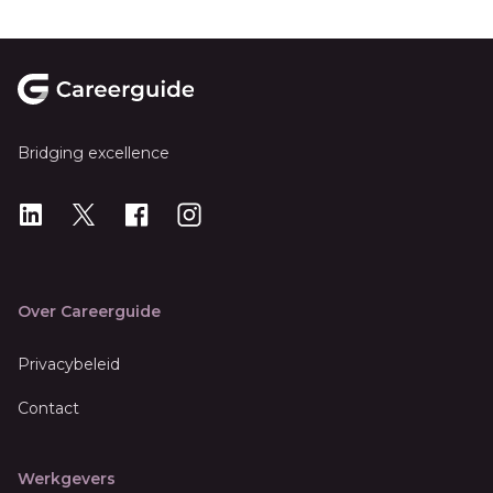
Footer
Bridging excellence
LinkedIn
X
X
Instagram
Over Careerguide
Privacybeleid
Contact
Werkgevers