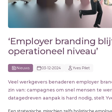
‘Employer branding blij
operationeel niveau’
Nieuws
03-12-2024
Yves Pilet
Veel werkgevers benaderen employer brandin
zin van: campagnes om snel mensen te wer
datagedreven aanpak is hard nodig, stelt Yve
Een strategische, misschien zelfs holistische
employe