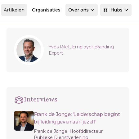
Artikelen
Organisaties
Over ons
Hubs
Sidebar
Yves Pilet, Employer Branding
Expert
Interviews
Frank de Jonge: ‘Leiderschap begint
bij leidinggeven aan jezelf’
Frank de Jonge, Hoofddirecteur
Publieke Dienstverlening