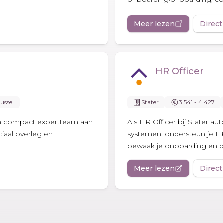
Meer lezen
Direct
HR Officer
ussel
Stater
3.541 - 4.427
 een compact expertteam aan
Als HR Officer bij Stater a
ciaal overleg en
systemen, ondersteun je H
bewaak je onboarding en d
Meer lezen
Direct