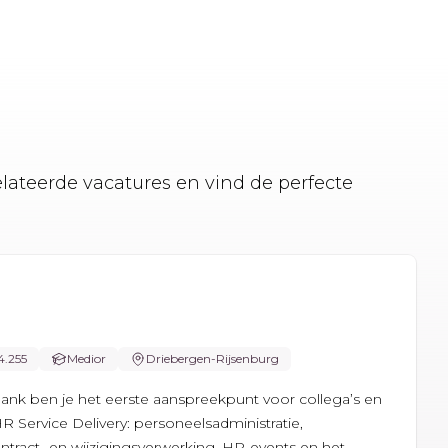
elateerde vacatures en vind de perfecte
4.255
Medior
Driebergen-Rijsenburg
Bank ben je het eerste aanspreekpunt voor collega’s en
HR Service Delivery: personeelsadministratie,
tract- en wijzigingsverwerking, HR-events en het...