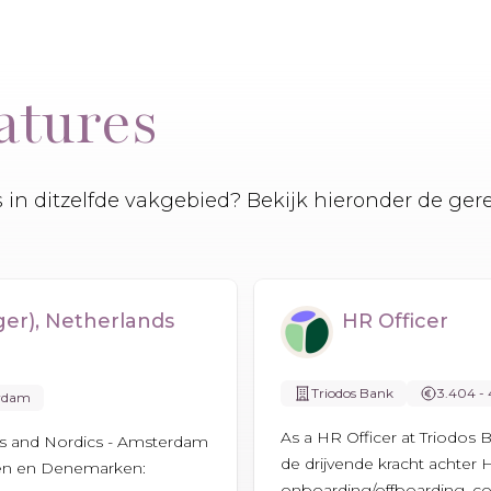
atures
es in ditzelfde vakgebied? Bekijk hieronder de ger
er), Netherlands
HR Officer
Triodos Bank
3.404 - 
rdam
As a HR Officer at Triodos 
s and Nordics - Amsterdam
de drijvende kracht achter 
den en Denemarken:
onboarding/offboarding, con